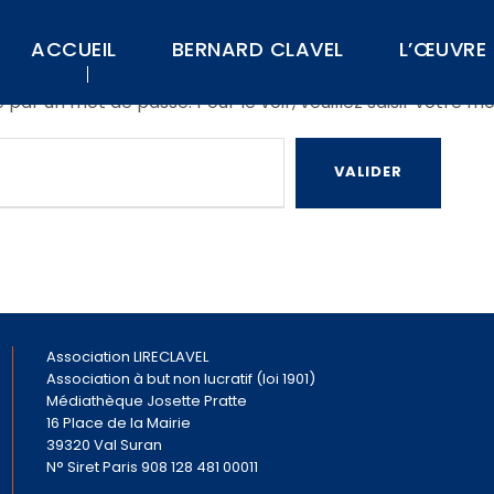
ACCUEIL
BERNARD CLAVEL
L’ŒUVRE
ar un mot de passe. Pour le voir, veuillez saisir votre m
Association LIRECLAVEL
Association à but non lucratif (loi 1901)
Médiathèque Josette Pratte
16 Place de la Mairie
39320 Val Suran
N° Siret Paris 908 128 481 00011