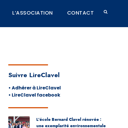
L’ASSOCIATION
CONTACT
Suivre LireClavel
• Adhérer à LireClavel
• LireClavel facebook
L’école Bernard Clavel rénovée :
une exemplarité environnementale