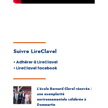
Suivre LireClavel
• Adhérer à LireClavel
• LireClavel facebook
L’école Bernard Clavel rénovée :
une exemplarité
environnementale célébrée à
Dommartin