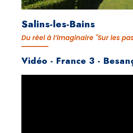
Salins-les-Bains
Du réel à l’imaginaire "Sur les p
Vidéo - France 3 - Besan