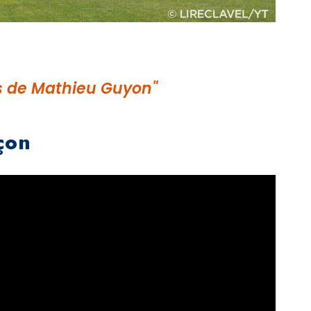
as de Mathieu Guyon"
çon