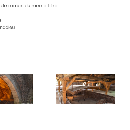
ès le roman du même titre
e
nnadieu