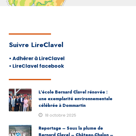
Suivre LireClavel
• Adhérer à LireClavel
• LireClavel facebook
L’école Bernard Clavel rénovée :
une exemplarité environnementale
célébrée à Dommartin
18 octobre 2025
Reportage – Sous la plume de
Bernard Clavel – Château-Chalon –