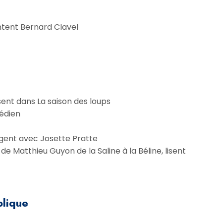
ntent Bernard Clavel
sent dans La saison des loups
médien
ngent avec Josette Pratte
e Matthieu Guyon de la Saline à la Béline, lisent
blique