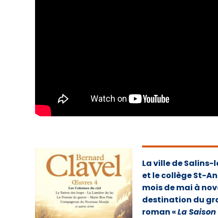
La ville de Salins
et le collège St-A
mois de mai à no
destination du gra
roman «
La Saison