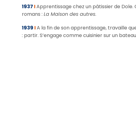
1937
I
Apprentissage chez un pâtissier de Dole. C
romans :
La Maison des autres
.
1939
I
A la fin de son apprentissage, travaille q
: partir. S’engage comme cuisinier sur un bateau